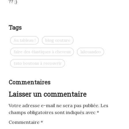
?? ;)
Tags
Au tableau !
blog couture
faire des élastiques à cheveux
lalouandco
tuto boutons à recouvrir
Commentaires
Laisser un commentaire
Votre adresse e-mail ne sera pas publiée.
Les
champs obligatoires sont indiqués avec
*
Commentaire
*