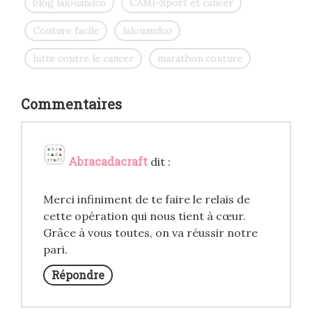
blog lalouandco
CAMI-Sport et cancer
Couture facile
lalouandco
lutte contre le cancer
marathon couture
Commentaires
Abracadacraft
dit :
Merci infiniment de te faire le relais de
cette opération qui nous tient à cœur.
Grâce à vous toutes, on va réussir notre
pari.
Répondre