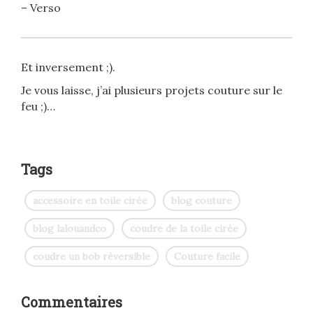
– Verso
Et inversement ;).
Je vous laisse, j’ai plusieurs projets couture sur le
feu ;)…
Tags
accessoire en toile cirée
blog couture
blog lalouandco
coudre de la toile cirée
coudre un bob réversible
Couture facile
Commentaires