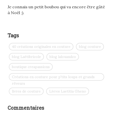
Je connais un petit boubou qui va encore être gâté
à Noël ;).
Tags
40 créations originales en couture
blog couture
blog Laëtibricole
blog lalouandco
boutique creapassions
Créations en couture pour p'tits loups et grands
rêveurs
livres de couture
Livres Laetitia Gheno
Commentaires