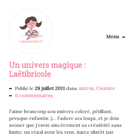
Menu
Le Blog
Un univers magique :
Apprendre la couture
Aménager son coin couture
Laëtibricole
Personnalisez vos tissus
Rechercher
Publié le
28 juillet 2011
dans
Autres
,
Couture
6 commentaires
J’aime beaucoup son univers coloré, pétillant,
presque enfantin ;)… J’adore ses loups, et je dois
avouer que j’envie sincèrement sa créativité sans
limite, un régal pour les yeux, jugez plutôt par