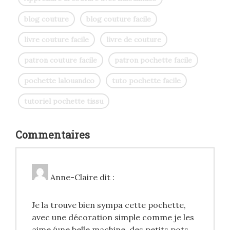
blog couture
blog couture facile
livre couture facile
livre de couture
patron couture facile
patron pochette facile
pochette lalouandco
tuto pochette facile
tutoriel pochette tissu
Commentaires
Anne-Claire
dit :
Je la trouve bien sympa cette pochette,
avec une décoration simple comme je les
aime (une belle machine, des petits pots