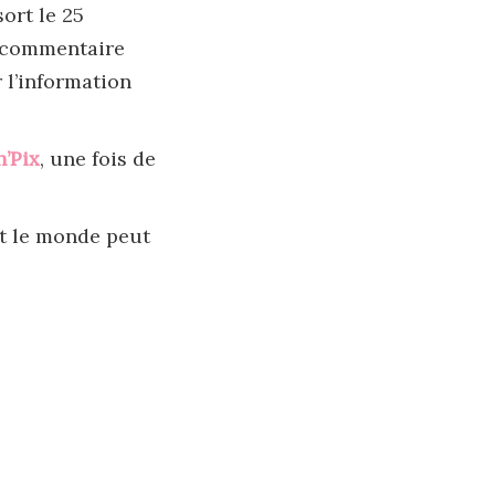
sort le 25
n commentaire
r l’information
’Pix
, une fois de
ut le monde peut