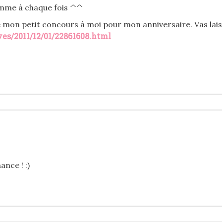
comme à chaque fois ^^
b de mon petit concours à moi pour mon anniversaire. Vas la
es/2011/12/01/22861608.html
nce ! :)