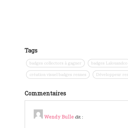
Tags
badges collectors à gagner
badges Lalouandco
création visuel badges rennes
Développeur re
Commentaires
Wendy Bulle
dit :