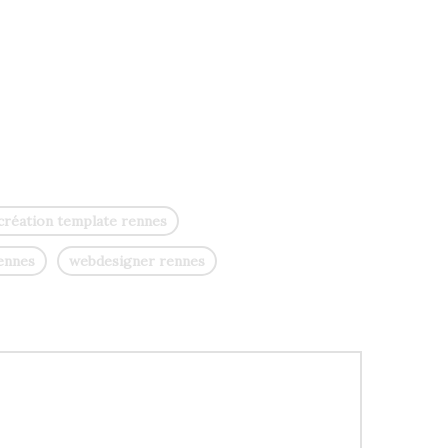
création template rennes
ennes
webdesigner rennes