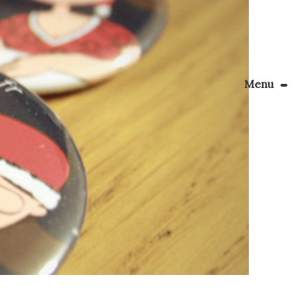
Menu
Le Blog
Apprendre la couture
énager son coin couture
Personnalisez vos tissus
Rechercher