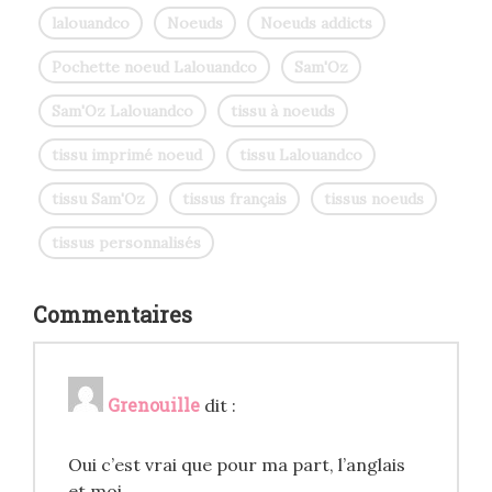
lalouandco
Noeuds
Noeuds addicts
Pochette noeud Lalouandco
Sam'Oz
Sam'Oz Lalouandco
tissu à noeuds
tissu imprimé noeud
tissu Lalouandco
tissu Sam'Oz
tissus français
tissus noeuds
tissus personnalisés
Commentaires
Grenouille
dit :
Oui c’est vrai que pour ma part, l’anglais
et moi……..