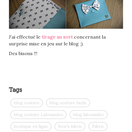
J’ai effectué le
tirage au sort
concernant la
surprise mise en jeu sur le blog ;).
Des bisous !!!
Tags
blog couture
blog couture facile
blog couture Lalouandco
blog lalouandco
boutique en ligne
Bow's fabric
Fabric