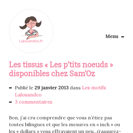
Menu
Le Blog
Les tissus « Les p’tits noeuds »
Apprendre la couture
Aménager son coin couture
disponibles chez Sam’Oz
Personnalisez vos tissus
Rechercher
Publié le
29 janvier 2013
dans
Les motifs
Lalouandco
3 commentaires
Bon, j’ai cru comprendre que vous n’étiez pas
toutes bilingues et que les mesures en « inch » ou
les « dollars » vous effrayaient un peu…(rassurez-