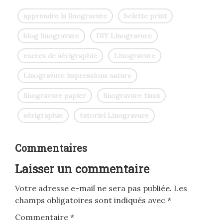
apprendre la linogravure
belette print
blog linogravure
DIY Linogravure
encres de sérigraphie
Linogravure
Linogravure impressions nature
linogravure papier
linogravure tissu
sérigraphie
tutoriel Linogravure
Commentaires
Laisser un commentaire
Votre adresse e-mail ne sera pas publiée.
Les
champs obligatoires sont indiqués avec
*
Commentaire
*