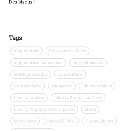
Des bisous !
Tags
blog couture
blog couture facile
blog couture Lalouandco
blog lalouandco
boutique en ligne
coin couture
Couture facile
lalouandco
Liberty Addicts
Liberty London
Liberty Poppy and Daisy
Liberty Poppy and Daisy pastel
Merci
Merci Paris
Salon CSF 2012
Tissus Liberty