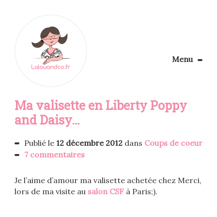
Menu
Le Blog
Ma valisette en Liberty Poppy
Apprendre la couture
Aménager son coin couture
and Daisy…
Personnalisez vos tissus
Rechercher
Publié le
12 décembre 2012
dans
Coups de coeur
7 commentaires
Je l’aime d’amour ma valisette achetée chez Merci,
lors de ma visite au
salon CSF
à Paris;).