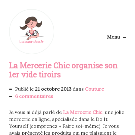
Menu
Le Blog
La Mercerie Chic organise son
Apprendre la couture
Aménager son coin couture
1er vide tiroirs
Personnalisez vos tissus
Rechercher
Publié le
21 octobre 2013
dans
Couture
6 commentaires
Je vous ai déjà parlé de
La Mercerie Chic
, une jolie
mercerie en ligne, spécialisée dans le Do It
Yourself (comprenez « Faire soi-même). Je vous
avais présenté les produits qui me plaisaient le