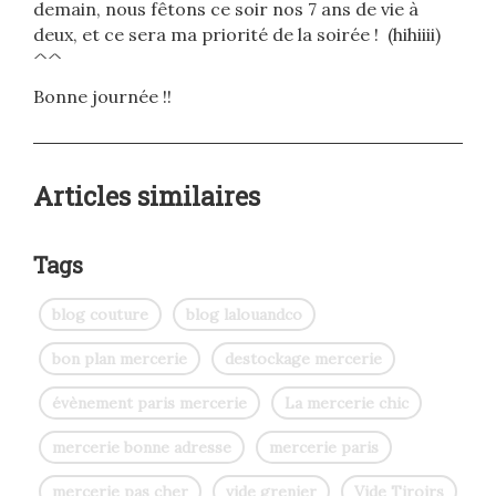
demain, nous fêtons ce soir nos 7 ans de vie à
deux, et ce sera ma priorité de la soirée ! (hihiiii)
^^
Bonne journée !!
Articles similaires
Tags
blog couture
blog lalouandco
bon plan mercerie
destockage mercerie
évènement paris mercerie
La mercerie chic
mercerie bonne adresse
mercerie paris
mercerie pas cher
vide grenier
Vide Tiroirs