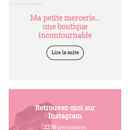
Ma petite mercerie…
une boutique
incontournable
Lire la suite
Retrouvez-moi sur
Instagram
2270
personnes