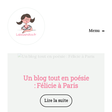
Menu
Le Blog
Apprendre la couture
Aménager son coin couture
Personnalisez vos tissus
Rechercher
Un blog tout en poésie
: Félicie à Paris
Lire la suite