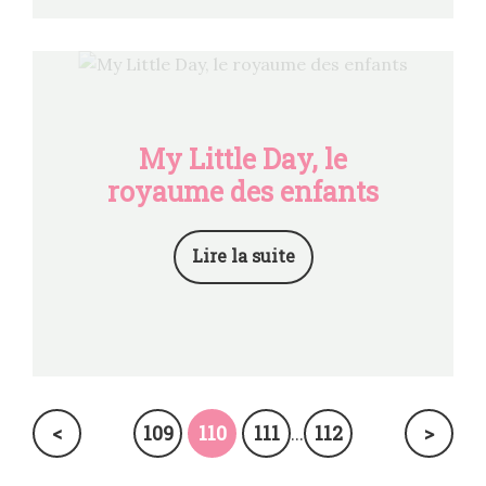
My Little Day, le
royaume des enfants
Lire la suite
<
109
110
111
112
>
...