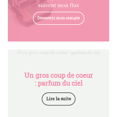
suivent mon flux
Découvrir mon compte
Un gros coup de coeur
: parfum du ciel
Lire la suite