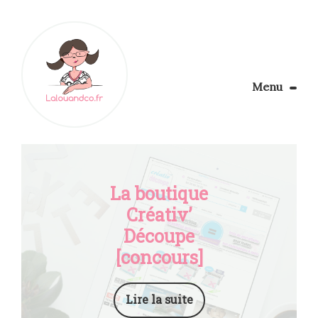
Menu
Le Blog
Apprendre la couture
Aménager son coin couture
Personnalisez vos tissus
La boutique
Rechercher
Créativ’
Découpe
[concours]
Lire la suite