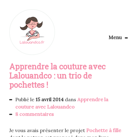
Menu
Le Blog
Apprendre la couture avec
Apprendre la couture
Aménager son coin couture
Lalouandco : un trio de
Personnalisez vos tissus
pochettes !
Rechercher
Publié le
15 avril 2014
dans
Apprendre la
couture avec Lalouandco
8 commentaires
Je vous avais présenter le projet
Pochette à fille