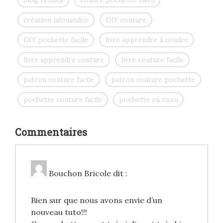
création lalouandco
DIY couture
DIY pochette facile
livre apprendre à coudre
livre apprendre couture
livre couture facile
patron couture facile
patron couture pochette
pochette couture facile
pochette en tissu
Commentaires
Bouchon Bricole
dit :
Bien sur que nous avons envie d’un
nouveau tuto!!!