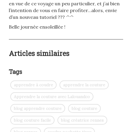
en vue de ce voyage un peu particulier, et j’ai bien
l’intention de vous en faire profiter…alors, envie
d’un nouveau tutoriel ??? ^^
Belle journée ensoleillée !
Articles similaires
Tags
apprendre à coudre
apprendre la couture
Apprendre la couture avec Lalouandco
blog apprendre couture
blog couture
blog couture facile
blog créatrice rennes
blog rennes
coudre pochette tissu