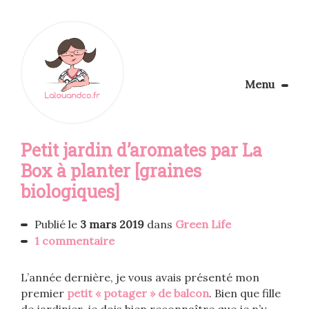
Menu
Le Blog
Petit jardin d’aromates par La
Apprendre la couture
Aménager son coin couture
Box à planter [graines
Personnalisez vos tissus
biologiques]
Rechercher
Publié le
3 mars 2019
dans
Green Life
1 commentaire
L’année dernière, je vous avais présenté mon
premier
petit « potager » de balcon
. Bien que fille