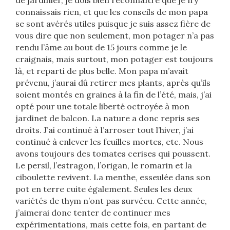
de jardinier, je dois bien reconnaître que je n’y
connaissais rien, et que les conseils de mon papa
se sont avérés utiles puisque je suis assez fière de
vous dire que non seulement, mon potager n’a pas
rendu l’âme au bout de 15 jours comme je le
craignais, mais surtout, mon potager est toujours
là, et reparti de plus belle. Mon papa m’avait
prévenu, j’aurai dû retirer mes plants, après qu’ils
soient montés en graines à la fin de l’été, mais, j’ai
opté pour une totale liberté octroyée à mon
jardinet de balcon. La nature a donc repris ses
droits. J’ai continué à l’arroser tout l’hiver, j’ai
continué à enlever les feuilles mortes, etc. Nous
avons toujours des tomates cerises qui poussent.
Le persil, l’estragon, l’origan, le romarin et la
ciboulette revivent. La menthe, esseulée dans son
pot en terre cuite également. Seules les deux
variétés de thym n’ont pas survécu. Cette année,
j’aimerai donc tenter de continuer mes
expérimentations, mais cette fois, en partant de