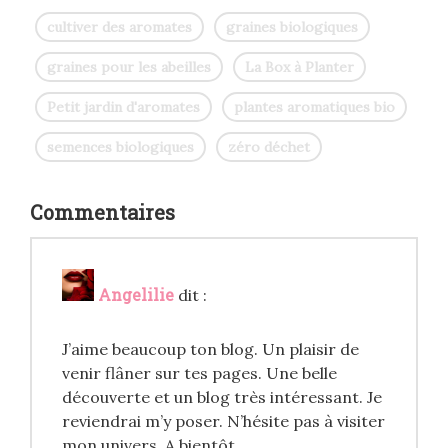
cultiver des aromates
graines biologiques
graines pour les abeilles
La Box à Planter
Petit jardin d'aromates
plantes aromatiques bio
semences biologiques
zéro déchet
Commentaires
Angelilie
dit :
J’aime beaucoup ton blog. Un plaisir de
venir flâner sur tes pages. Une belle
découverte et un blog très intéressant. Je
reviendrai m’y poser. N’hésite pas à visiter
mon univers. A bientôt.