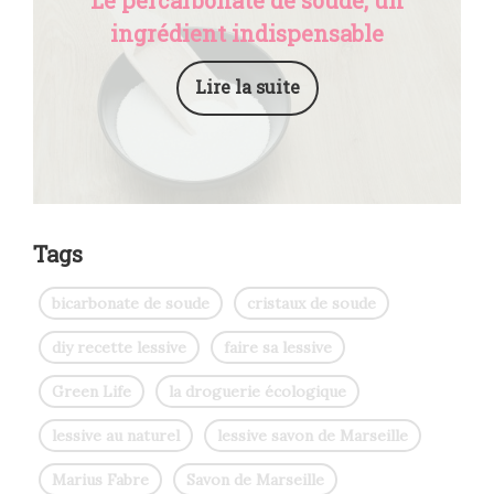
Le percarbonate de soude, un
ingrédient indispensable
Lire la suite
Tags
bicarbonate de soude
cristaux de soude
diy recette lessive
faire sa lessive
Green Life
la droguerie écologique
lessive au naturel
lessive savon de Marseille
Marius Fabre
Savon de Marseille