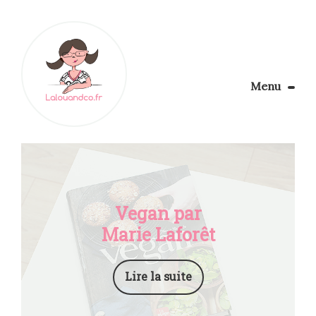
Menu
Le Blog
Apprendre la couture
Aménager son coin couture
Personnalisez vos tissus
Rechercher
Vegan par
Marie Laforêt
Lire la suite