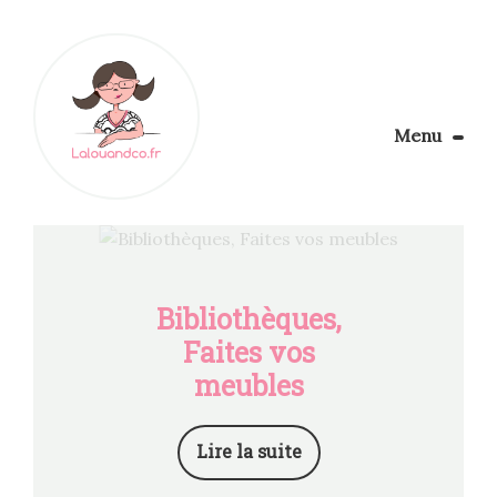
Menu
Le Blog
Apprendre la couture
Aménager son coin couture
Personnalisez vos tissus
Bibliothèques,
Rechercher
Faites vos
meubles
Lire la suite